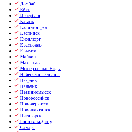
Домбай
Ейск
Избербаш
Казань
Калининград
Каспийск
Кизилюрт
Краснодар
Крымск
Майкоп
Махачкала
Минеральные Воды
Набережные челны
Назрань
Нальчик
Невинномысск
Новороссийск
Новочеркасск
Новошахтинск
Пятигорск
Ростов-на-Дону
Самара