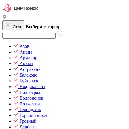
Выберите город
Close
Азов
Анапа
Армавир
Архыз
Астрахань
Балаково
Буйнакск
Владикавказ
Волгоград
Волгодонск
Волжский
Геленджик
Горячий ключ
Грозный
Дербент