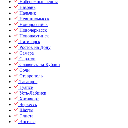
Набережные челны
Назрань
Нальчик
Невинномысск
Новороссийск
Новочеркасск
Новошахтинск
Пятигорск
Ростов-на-Дону
Самара
Саратов
Славянск-на-Кубани
Сочи
Ставрополь
Таганрог
Туапсе
Усть-Лабинск
Хасавюрт
Черкесск
Шахты
Элиста
Энгельс