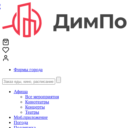
е
Фирмы города
Афиша
Все мероприятия
Кинотеатры
Концерты
Театры
Моб.приложение
Погода
Поддержка