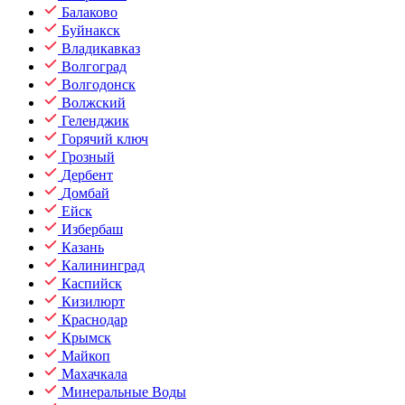
Балаково
Буйнакск
Владикавказ
Волгоград
Волгодонск
Волжский
Геленджик
Горячий ключ
Грозный
Дербент
Домбай
Ейск
Избербаш
Казань
Калининград
Каспийск
Кизилюрт
Краснодар
Крымск
Майкоп
Махачкала
Минеральные Воды