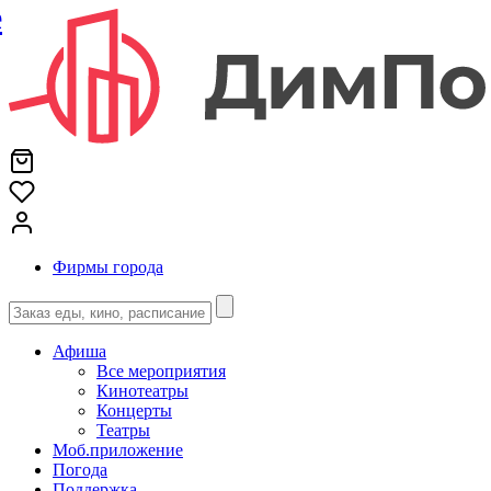
е
Фирмы города
Афиша
Все мероприятия
Кинотеатры
Концерты
Театры
Моб.приложение
Погода
Поддержка