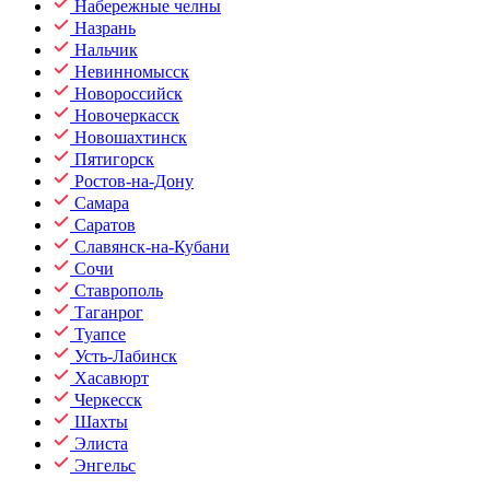
Набережные челны
Назрань
Нальчик
Невинномысск
Новороссийск
Новочеркасск
Новошахтинск
Пятигорск
Ростов-на-Дону
Самара
Саратов
Славянск-на-Кубани
Сочи
Ставрополь
Таганрог
Туапсе
Усть-Лабинск
Хасавюрт
Черкесск
Шахты
Элиста
Энгельс