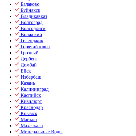
Балаково
Буйнакск
Владикавказ
Волгоград
Волгодонск
Волжский
Геленджик
Горячий ключ
Грозный
Дербент
Домбай
Ейск
Избербаш
Казань
Калининград
Каспийск
Кизилюрт
Краснодар
Крымск
Майкоп
Махачкала
Минеральные Воды