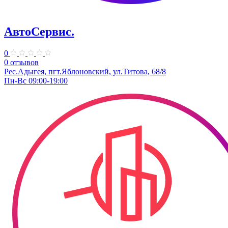
АвтоСервис.
0
0 отзывов
Рес.Адыгея, пгт.Яблоновский, ул.Титова, 68/8
Пн-Вс 09:00-19:00