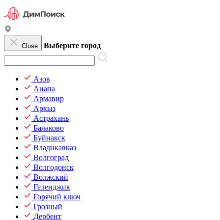
Выберите город
Close
Азов
Анапа
Армавир
Архыз
Астрахань
Балаково
Буйнакск
Владикавказ
Волгоград
Волгодонск
Волжский
Геленджик
Горячий ключ
Грозный
Дербент