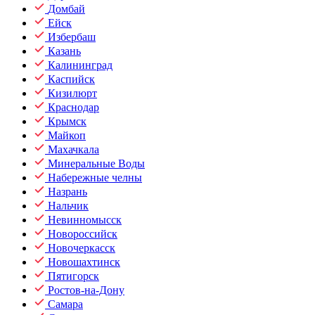
Домбай
Ейск
Избербаш
Казань
Калининград
Каспийск
Кизилюрт
Краснодар
Крымск
Майкоп
Махачкала
Минеральные Воды
Набережные челны
Назрань
Нальчик
Невинномысск
Новороссийск
Новочеркасск
Новошахтинск
Пятигорск
Ростов-на-Дону
Самара