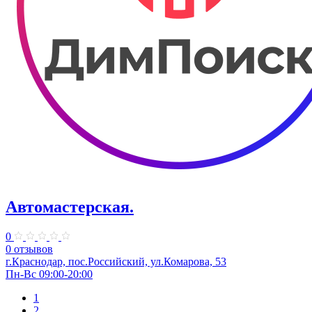
Автомастерская.
0
0 отзывов
г.Краснодар, пос.Российский, ул.Комарова, 53
Пн-Вс 09:00-20:00
1
2