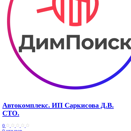
Автокомплекс. ИП Саркисова Д.В.
СТО.
0
0 отзывов