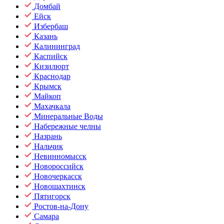
Домбай
Ейск
Избербаш
Казань
Калининград
Каспийск
Кизилюрт
Краснодар
Крымск
Майкоп
Махачкала
Минеральные Воды
Набережные челны
Назрань
Нальчик
Невинномысск
Новороссийск
Новочеркасск
Новошахтинск
Пятигорск
Ростов-на-Дону
Самара