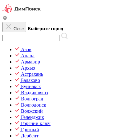
Выберите город
Close
Азов
Анапа
Армавир
Архыз
Астрахань
Балаково
Буйнакск
Владикавказ
Волгоград
Волгодонск
Волжский
Геленджик
Горячий ключ
Грозный
Дербент