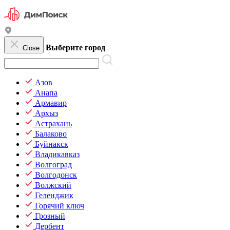
Выберите город
Close
Азов
Анапа
Армавир
Архыз
Астрахань
Балаково
Буйнакск
Владикавказ
Волгоград
Волгодонск
Волжский
Геленджик
Горячий ключ
Грозный
Дербент