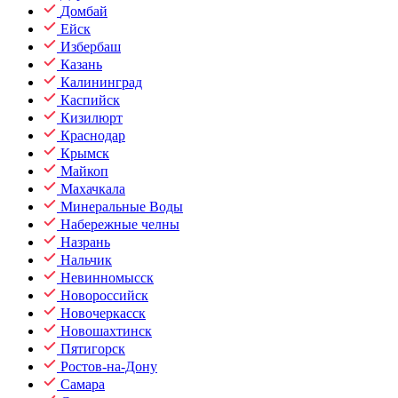
Домбай
Ейск
Избербаш
Казань
Калининград
Каспийск
Кизилюрт
Краснодар
Крымск
Майкоп
Махачкала
Минеральные Воды
Набережные челны
Назрань
Нальчик
Невинномысск
Новороссийск
Новочеркасск
Новошахтинск
Пятигорск
Ростов-на-Дону
Самара