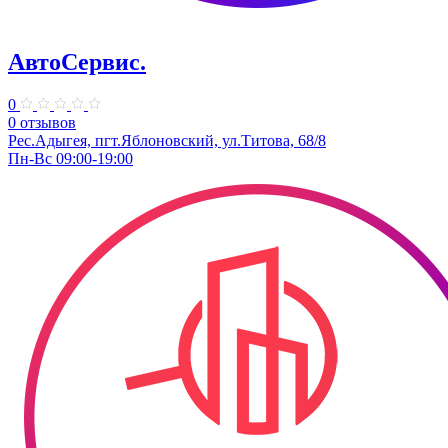
АвтоСервис.
0
0 отзывов
Рес.Адыгея, пгт.Яблоновский, ул.Титова, 68/8
Пн-Вс 09:00-19:00