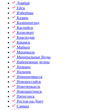
Домбай
Ейск
Избербаш
Казань
Калининград
Каспийск
Кизилюрт
Краснодар
Крымск
Майкоп
Махачкала
Минеральные Воды
Набережные челны
Назрань
Нальчик
Невинномысск
Новороссийск
Новочеркасск
Новошахтинск
Пятигорск
Ростов-на-Дону
Самара