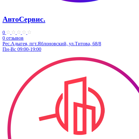
АвтоСервис.
0
0 отзывов
Рес.Адыгея, пгт.Яблоновский, ул.Титова, 68/8
Пн-Вс 09:00-19:00