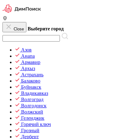
Выберите город
Close
Азов
Анапа
Армавир
Архыз
Астрахань
Балаково
Буйнакск
Владикавказ
Волгоград
Волгодонск
Волжский
Геленджик
Горячий ключ
Грозный
Дербент