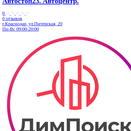
Автостоп23. ​Автоцентр.
0
0 отзывов
г.Краснодар, ул.Питерская, 20
Пн-Вс 09:00-20:00