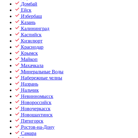
Домбай
Ейск
Избербаш
Казань
Калининград
Каспийск
Кизилюрт
Краснодар
Крымск
Майкоп
Махачкала
Минеральные Воды
Набережные челны
Назрань
Нальчик
Невинномысск
Новороссийск
Новочеркасск
Новошахтинск
Пятигорск
Ростов-на-Дону
Самара