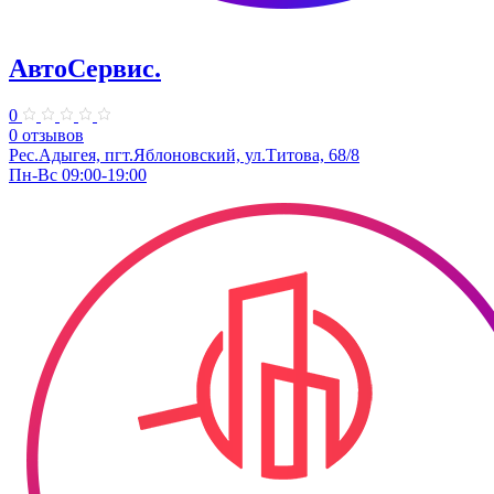
АвтоСервис.
0
0 отзывов
Рес.Адыгея, пгт.Яблоновский, ул.Титова, 68/8
Пн-Вс 09:00-19:00