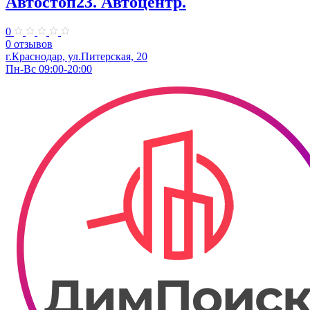
Автостоп23. ​Автоцентр.
0
0 отзывов
г.Краснодар, ул.Питерская, 20
Пн-Вс 09:00-20:00