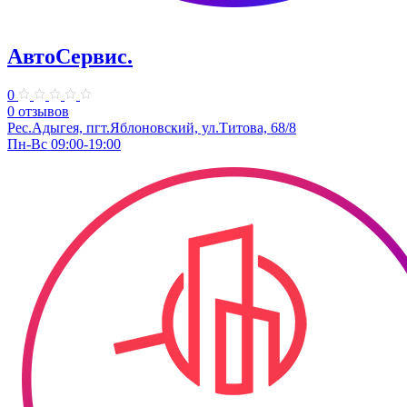
АвтоСервис.
0
0 отзывов
Рес.Адыгея, пгт.Яблоновский, ул.Титова, 68/8
Пн-Вс 09:00-19:00