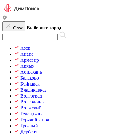
Выберите город
Close
Азов
Анапа
Армавир
Архыз
Астрахань
Балаково
Буйнакск
Владикавказ
Волгоград
Волгодонск
Волжский
Геленджик
Горячий ключ
Грозный
Дербент