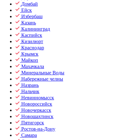
Домбай
Ейск
Избербаш
Казань
Калининград
Каспийск
Кизилюрт
Краснодар
Крымск
Майкоп
Махачкала
Минеральные Воды
Набережные челны
Назрань
Нальчик
Невинномысск
Новороссийск
Новочеркасск
Новошахтинск
Пятигорск
Ростов-на-Дону
Самара