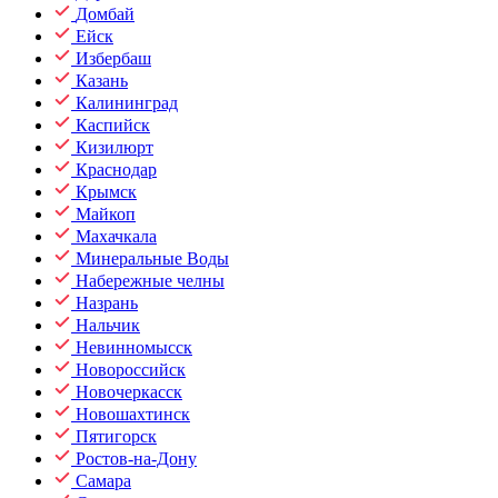
Домбай
Ейск
Избербаш
Казань
Калининград
Каспийск
Кизилюрт
Краснодар
Крымск
Майкоп
Махачкала
Минеральные Воды
Набережные челны
Назрань
Нальчик
Невинномысск
Новороссийск
Новочеркасск
Новошахтинск
Пятигорск
Ростов-на-Дону
Самара