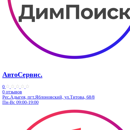
АвтоСервис.
0
0 отзывов
Рес.Адыгея, пгт.Яблоновский, ул.Титова, 68/8
Пн-Вс 09:00-19:00