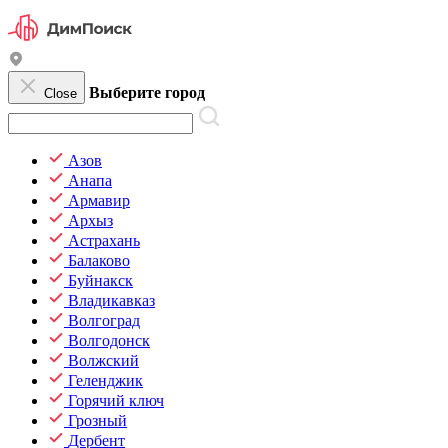
Выберите город
Close
Азов
Анапа
Армавир
Архыз
Астрахань
Балаково
Буйнакск
Владикавказ
Волгоград
Волгодонск
Волжский
Геленджик
Горячий ключ
Грозный
Дербент