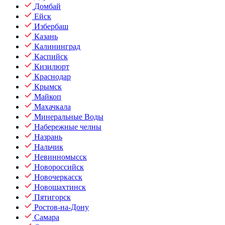
Домбай
Ейск
Избербаш
Казань
Калининград
Каспийск
Кизилюрт
Краснодар
Крымск
Майкоп
Махачкала
Минеральные Воды
Набережные челны
Назрань
Нальчик
Невинномысск
Новороссийск
Новочеркасск
Новошахтинск
Пятигорск
Ростов-на-Дону
Самара