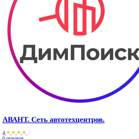
АВАНТ. ​Сеть автотехцентров.
4
0 отзывов