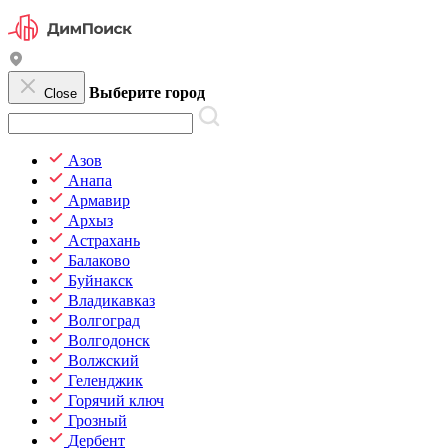
Выберите город
Close
Азов
Анапа
Армавир
Архыз
Астрахань
Балаково
Буйнакск
Владикавказ
Волгоград
Волгодонск
Волжский
Геленджик
Горячий ключ
Грозный
Дербент