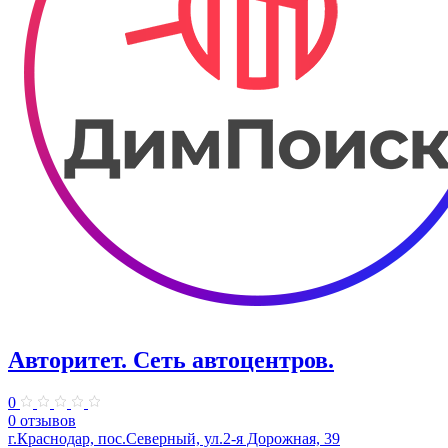
Авторитет. ​Сеть автоцентров.
0
0 отзывов
г.Краснодар, пос.Северный, ул.2-я ​Дорожная, 39​