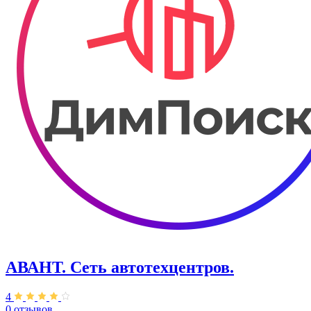
АВАНТ. ​Сеть автотехцентров.
4
0 отзывов