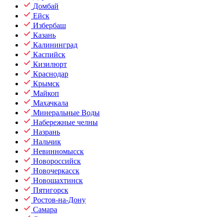
Домбай
Ейск
Избербаш
Казань
Калининград
Каспийск
Кизилюрт
Краснодар
Крымск
Майкоп
Махачкала
Минеральные Воды
Набережные челны
Назрань
Нальчик
Невинномысск
Новороссийск
Новочеркасск
Новошахтинск
Пятигорск
Ростов-на-Дону
Самара