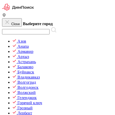
Выберите город
Close
Азов
Анапа
Армавир
Архыз
Астрахань
Балаково
Буйнакск
Владикавказ
Волгоград
Волгодонск
Волжский
Геленджик
Горячий ключ
Грозный
Дербент