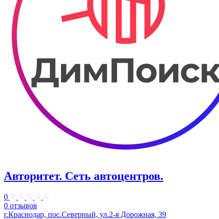
Авторитет. ​Сеть автоцентров.
0
0 отзывов
г.Краснодар, пос.Северный, ул.2-я ​Дорожная, 39​