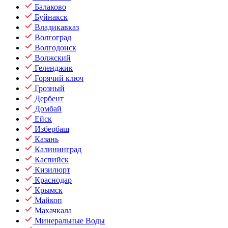
Балаково
Буйнакск
Владикавказ
Волгоград
Волгодонск
Волжский
Геленджик
Горячий ключ
Грозный
Дербент
Домбай
Ейск
Избербаш
Казань
Калининград
Каспийск
Кизилюрт
Краснодар
Крымск
Майкоп
Махачкала
Минеральные Воды