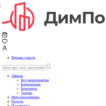
е
Фирмы города
Афиша
Все мероприятия
Кинотеатры
Концерты
Театры
Моб.приложение
Погода
Поддержка