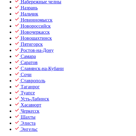
Набережные челны
Назрань
Нальчик
Невинномысск
Новороссийск
Новочеркасск
Новошахтинск
Пятигорск
Ростов-на-Дону
Самара
Саратов
Славянск-на-Кубани
Сочи
Ставрополь
Таганрог
Туапсе
Усть-Лабинск
Хасавюрт
Черкесск
Шахты
Элиста
Энгельс