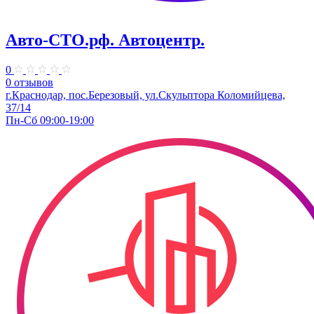
Авто-СТО.рф. Автоцентр.
0
0 отзывов
г.Краснодар, пос.Березовый, ул.Скульптора Коломийцева,
37/14
Пн-Сб 09:00-19:00