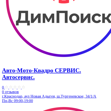
Авто-Мото-Квадро СЕРВИС.
Автосервис.
0
0 отзывов
г.Краснодар, аул Новая Адыгея, ш.Тургеневское, 34/1/А
Пн-Вс 09:00-19:00