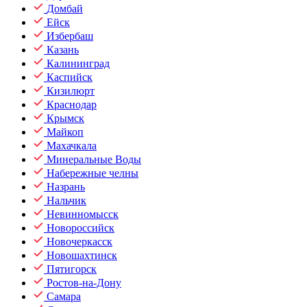
Домбай
Ейск
Избербаш
Казань
Калининград
Каспийск
Кизилюрт
Краснодар
Крымск
Майкоп
Махачкала
Минеральные Воды
Набережные челны
Назрань
Нальчик
Невинномысск
Новороссийск
Новочеркасск
Новошахтинск
Пятигорск
Ростов-на-Дону
Самара