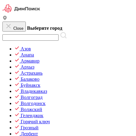
Выберите город
Close
Азов
Анапа
Армавир
Архыз
Астрахань
Балаково
Буйнакск
Владикавказ
Волгоград
Волгодонск
Волжский
Геленджик
Горячий ключ
Грозный
Дербент