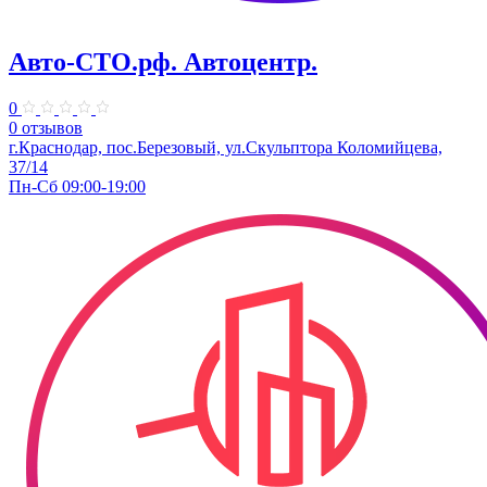
Авто-СТО.рф. Автоцентр.
0
0 отзывов
г.Краснодар, пос.Березовый, ул.Скульптора Коломийцева,
37/14
Пн-Сб 09:00-19:00