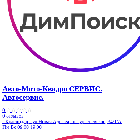
Авто-Мото-Квадро СЕРВИС.
Автосервис.
0
0 отзывов
г.Краснодар, аул Новая Адыгея, ш.Тургеневское, 34/1/А
Пн-Вс 09:00-19:00