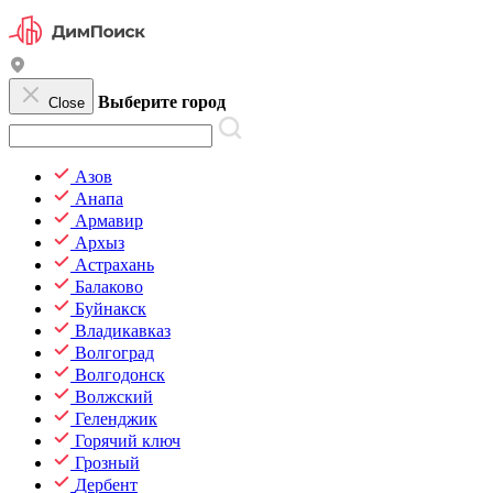
Выберите город
Close
Азов
Анапа
Армавир
Архыз
Астрахань
Балаково
Буйнакск
Владикавказ
Волгоград
Волгодонск
Волжский
Геленджик
Горячий ключ
Грозный
Дербент