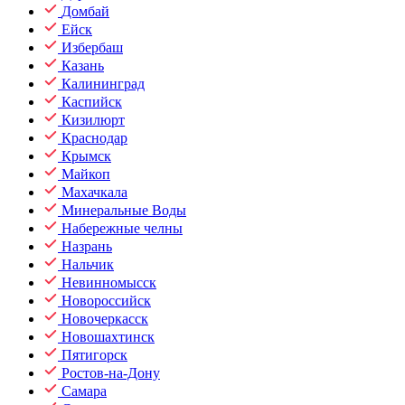
Домбай
Ейск
Избербаш
Казань
Калининград
Каспийск
Кизилюрт
Краснодар
Крымск
Майкоп
Махачкала
Минеральные Воды
Набережные челны
Назрань
Нальчик
Невинномысск
Новороссийск
Новочеркасск
Новошахтинск
Пятигорск
Ростов-на-Дону
Самара