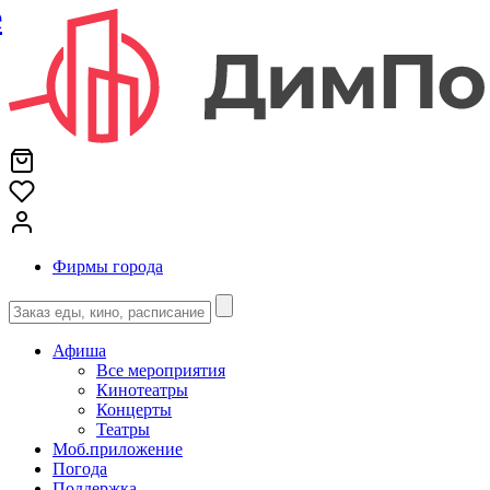
е
Фирмы города
Афиша
Все мероприятия
Кинотеатры
Концерты
Театры
Моб.приложение
Погода
Поддержка