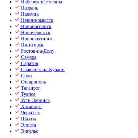
Набережные челны
Назрань
Нальчик
Невинномысск
Новороссийск
Новочеркасск
Новошахтинск
Пятигорск
Ростов-на-Дону
Самара
Саратов
Славянск-на-Кубани
Сочи
Ставрополь
Таганрог
Туапсе
Усть-Лабинск
Хасавюрт
Черкесск
Шахты
Элиста
Энгельс