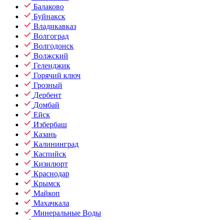
Балаково
Буйнакск
Владикавказ
Волгоград
Волгодонск
Волжский
Геленджик
Горячий ключ
Грозный
Дербент
Домбай
Ейск
Избербаш
Казань
Калининград
Каспийск
Кизилюрт
Краснодар
Крымск
Майкоп
Махачкала
Минеральные Воды