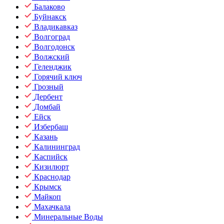
Балаково
Буйнакск
Владикавказ
Волгоград
Волгодонск
Волжский
Геленджик
Горячий ключ
Грозный
Дербент
Домбай
Ейск
Избербаш
Казань
Калининград
Каспийск
Кизилюрт
Краснодар
Крымск
Майкоп
Махачкала
Минеральные Воды