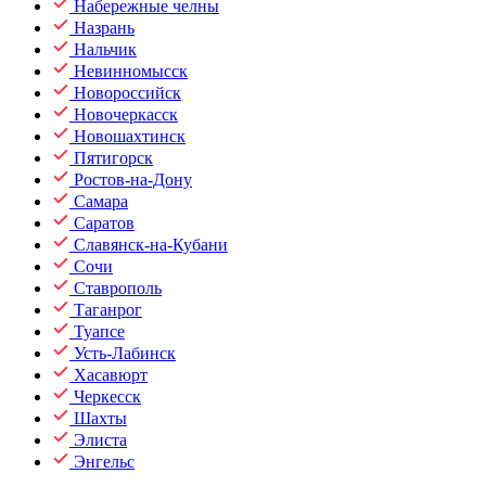
Набережные челны
Назрань
Нальчик
Невинномысск
Новороссийск
Новочеркасск
Новошахтинск
Пятигорск
Ростов-на-Дону
Самара
Саратов
Славянск-на-Кубани
Сочи
Ставрополь
Таганрог
Туапсе
Усть-Лабинск
Хасавюрт
Черкесск
Шахты
Элиста
Энгельс