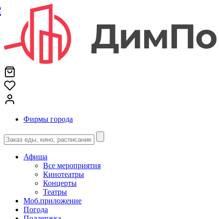
е
Фирмы города
Афиша
Все мероприятия
Кинотеатры
Концерты
Театры
Моб.приложение
Погода
Поддержка