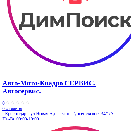
Авто-Мото-Квадро СЕРВИС.
Автосервис.
0
0 отзывов
г.Краснодар, аул Новая Адыгея, ш.Тургеневское, 34/1/А
Пн-Вс 09:00-19:00