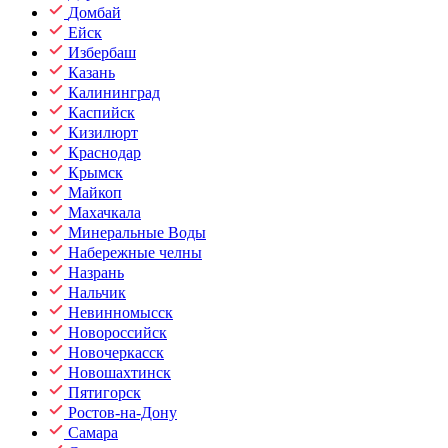
Домбай
Ейск
Избербаш
Казань
Калининград
Каспийск
Кизилюрт
Краснодар
Крымск
Майкоп
Махачкала
Минеральные Воды
Набережные челны
Назрань
Нальчик
Невинномысск
Новороссийск
Новочеркасск
Новошахтинск
Пятигорск
Ростов-на-Дону
Самара