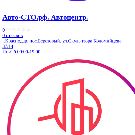
Авто-СТО.рф. Автоцентр.
0
0 отзывов
г.Краснодар, пос.Березовый, ул.Скульптора Коломийцева,
37/14
Пн-Сб 09:00-19:00