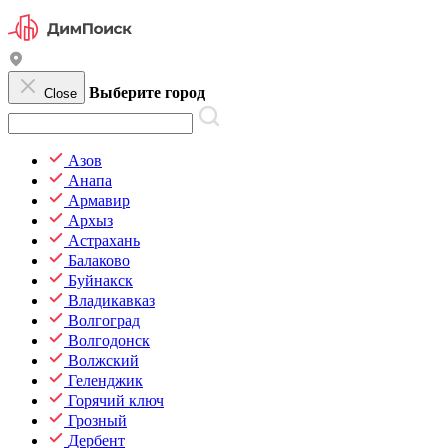
Выберите город
Close
Азов
Анапа
Армавир
Архыз
Астрахань
Балаково
Буйнакск
Владикавказ
Волгоград
Волгодонск
Волжский
Геленджик
Горячий ключ
Грозный
Дербент