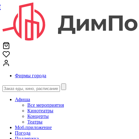
е
Фирмы города
Афиша
Все мероприятия
Кинотеатры
Концерты
Театры
Моб.приложение
Погода
Поддержка