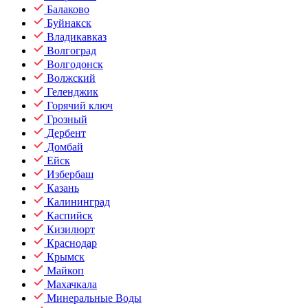
Балаково
Буйнакск
Владикавказ
Волгоград
Волгодонск
Волжский
Геленджик
Горячий ключ
Грозный
Дербент
Домбай
Ейск
Избербаш
Казань
Калининград
Каспийск
Кизилюрт
Краснодар
Крымск
Майкоп
Махачкала
Минеральные Воды