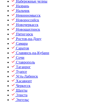
Набережные челны
Назрань
Нальчик
Невинномысск
Новороссийск
Новочеркасск
Новошахтинск
Пятигорск
Ростов-на-Дону
Самара
Саратов
Славянск-на-Кубани
Сочи
Ставрополь
Таганрог
Туапсе
Усть-Лабинск
Хасавюрт
Черкесск
Шахты
Элиста
Энгельс