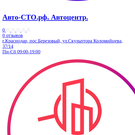
Авто-СТО.рф. Автоцентр.
0
0 отзывов
г.Краснодар, пос.Березовый, ул.Скульптора Коломийцева,
37/14
Пн-Сб 09:00-19:00