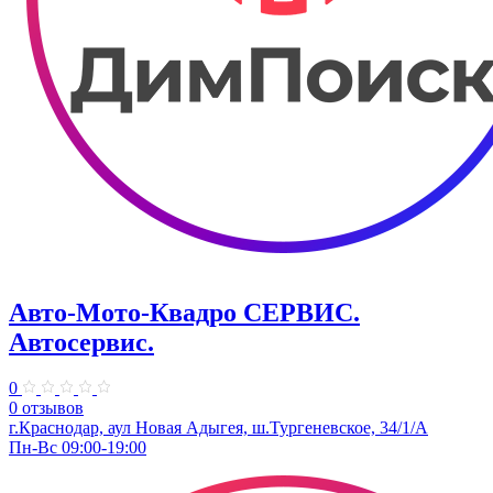
Авто-Мото-Квадро СЕРВИС.
Автосервис.
0
0 отзывов
г.Краснодар, аул Новая Адыгея, ш.Тургеневское, 34/1/А
Пн-Вс 09:00-19:00