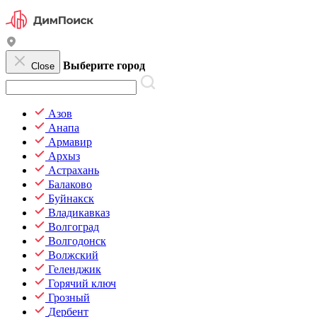
Выберите город
Close
Азов
Анапа
Армавир
Архыз
Астрахань
Балаково
Буйнакск
Владикавказ
Волгоград
Волгодонск
Волжский
Геленджик
Горячий ключ
Грозный
Дербент