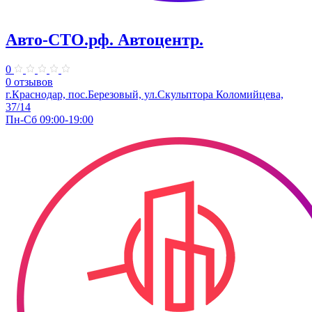
Авто-СТО.рф. Автоцентр.
0
0 отзывов
г.Краснодар, пос.Березовый, ул.Скульптора Коломийцева,
37/14
Пн-Сб 09:00-19:00