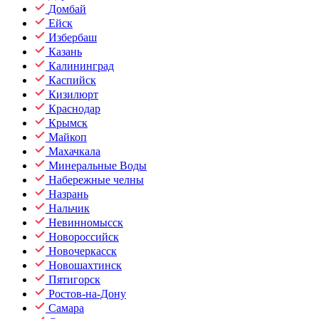
Домбай
Ейск
Избербаш
Казань
Калининград
Каспийск
Кизилюрт
Краснодар
Крымск
Майкоп
Махачкала
Минеральные Воды
Набережные челны
Назрань
Нальчик
Невинномысск
Новороссийск
Новочеркасск
Новошахтинск
Пятигорск
Ростов-на-Дону
Самара