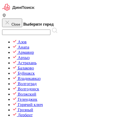
Выберите город
Close
Азов
Анапа
Армавир
Архыз
Астрахань
Балаково
Буйнакск
Владикавказ
Волгоград
Волгодонск
Волжский
Геленджик
Горячий ключ
Грозный
Дербент