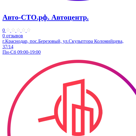
Авто-СТО.рф. Автоцентр.
0
0 отзывов
г.Краснодар, пос.Березовый, ул.Скульптора Коломийцева,
37/14
Пн-Сб 09:00-19:00