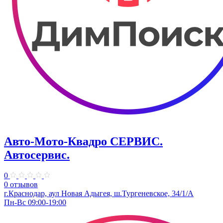
Авто-Мото-Квадро СЕРВИС.
Автосервис.
0
0 отзывов
г.Краснодар, аул Новая Адыгея, ш.Тургеневское, 34/1/А
Пн-Вс 09:00-19:00