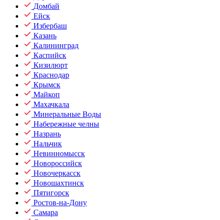
Домбай
Ейск
Избербаш
Казань
Калининград
Каспийск
Кизилюрт
Краснодар
Крымск
Майкоп
Махачкала
Минеральные Воды
Набережные челны
Назрань
Нальчик
Невинномысск
Новороссийск
Новочеркасск
Новошахтинск
Пятигорск
Ростов-на-Дону
Самара