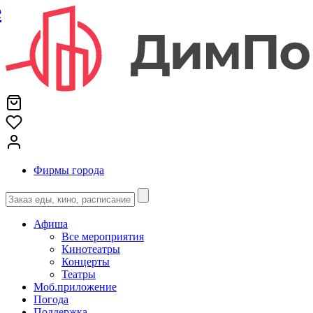
е
Фирмы города
Афиша
Все мероприятия
Кинотеатры
Концерты
Театры
Моб.приложение
Погода
Поддержка