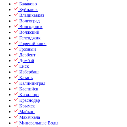
Балаково
Буйнакск
Владикавказ
Волгоград
Волгодонск
Волжский
Геленджик
Горячий ключ
Грозный
Дербент
Домбай
Ейск
Избербаш
Казань
Калининград
Каспийск
Кизилюрт
Краснодар
Крымск
Майкоп
Махачкала
Минеральные Воды