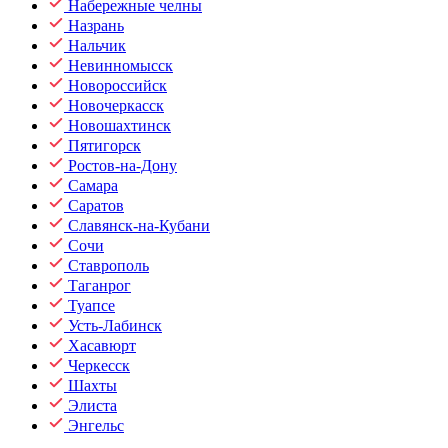
Набережные челны
Назрань
Нальчик
Невинномысск
Новороссийск
Новочеркасск
Новошахтинск
Пятигорск
Ростов-на-Дону
Самара
Саратов
Славянск-на-Кубани
Сочи
Ставрополь
Таганрог
Туапсе
Усть-Лабинск
Хасавюрт
Черкесск
Шахты
Элиста
Энгельс