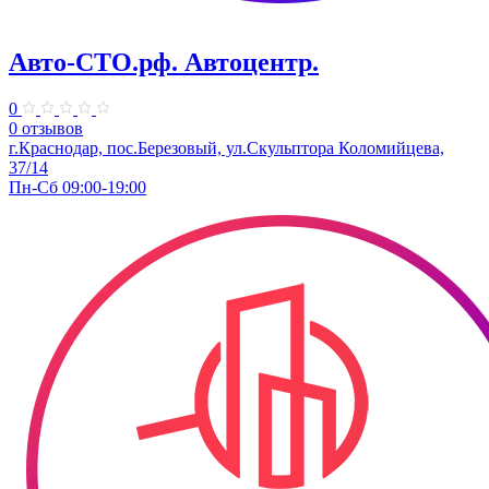
Авто-СТО.рф. Автоцентр.
0
0 отзывов
г.Краснодар, пос.Березовый, ул.Скульптора Коломийцева,
37/14
Пн-Сб 09:00-19:00