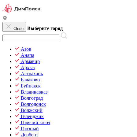
Выберите город
Close
Азов
Анапа
Армавир
Архыз
Астрахань
Балаково
Буйнакск
Владикавказ
Волгоград
Волгодонск
Волжский
Геленджик
Горячий ключ
Грозный
Дербент