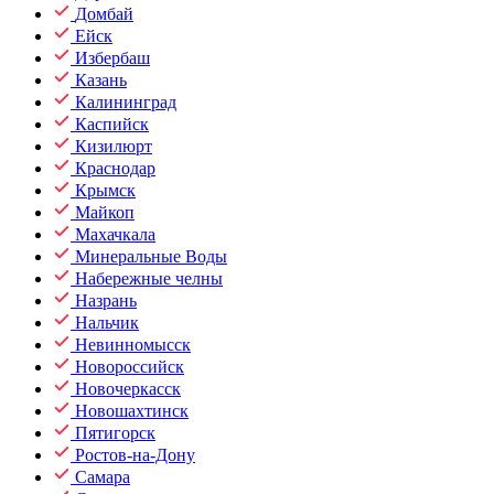
Домбай
Ейск
Избербаш
Казань
Калининград
Каспийск
Кизилюрт
Краснодар
Крымск
Майкоп
Махачкала
Минеральные Воды
Набережные челны
Назрань
Нальчик
Невинномысск
Новороссийск
Новочеркасск
Новошахтинск
Пятигорск
Ростов-на-Дону
Самара