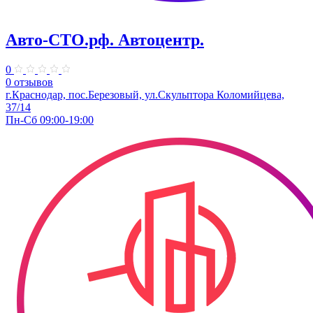
Авто-СТО.рф. Автоцентр.
0
0 отзывов
г.Краснодар, пос.Березовый, ул.Скульптора Коломийцева,
37/14
Пн-Сб 09:00-19:00