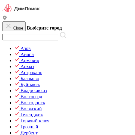
Выберите город
Close
Азов
Анапа
Армавир
Архыз
Астрахань
Балаково
Буйнакск
Владикавказ
Волгоград
Волгодонск
Волжский
Геленджик
Горячий ключ
Грозный
Дербент