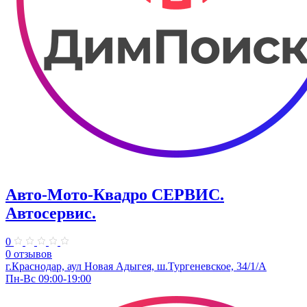
Авто-Мото-Квадро СЕРВИС.
Автосервис.
0
0 отзывов
г.Краснодар, аул Новая Адыгея, ш.Тургеневское, 34/1/А
Пн-Вс 09:00-19:00