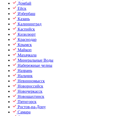
Домбай
Ейск
Избербаш
Казань
Калининград
Каспийск
Кизилюрт
Краснодар
Крымск
Майкоп
Махачкала
Минеральные Воды
Набережные челны
Назрань
Нальчик
Невинномысск
Новороссийск
Новочеркасск
Новошахтинск
Пятигорск
Ростов-на-Дону
Самара