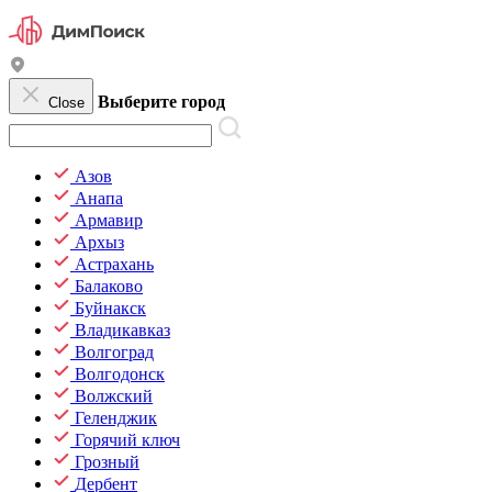
Выберите город
Close
Азов
Анапа
Армавир
Архыз
Астрахань
Балаково
Буйнакск
Владикавказ
Волгоград
Волгодонск
Волжский
Геленджик
Горячий ключ
Грозный
Дербент