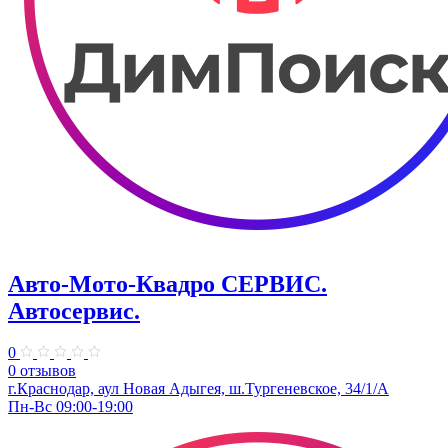
Авто-Мото-Квадро СЕРВИС.
Автосервис.
0
0 отзывов
г.Краснодар, аул Новая Адыгея, ш.Тургеневское, 34/1/А
Пн-Вс 09:00-19:00