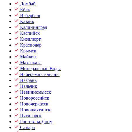
Домбай
Ейск
Избербаш
Казань
Калининград
Каспийск
Кизилюрт
Краснодар
Крымск
Майкоп
Махачкала
Минеральные Воды
Набережные челны
Назрань
Нальчик
Невинномысск
Новороссийск
Новочеркасск
Новошахтинск
Пятигорск
Ростов-на-Дону
Самара