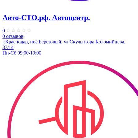
Авто-СТО.рф. Автоцентр.
0
0 отзывов
г.Краснодар, пос.Березовый, ул.Скульптора Коломийцева,
37/14
Пн-Сб 09:00-19:00