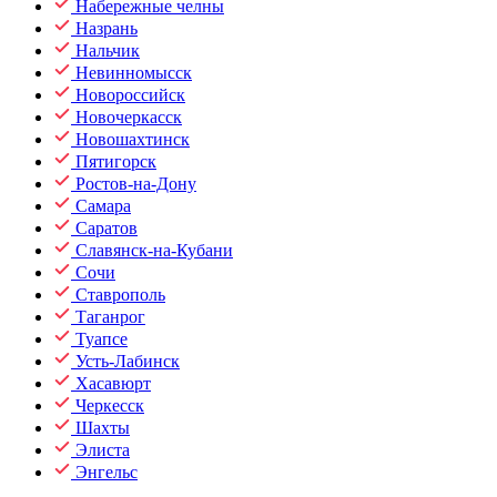
Набережные челны
Назрань
Нальчик
Невинномысск
Новороссийск
Новочеркасск
Новошахтинск
Пятигорск
Ростов-на-Дону
Самара
Саратов
Славянск-на-Кубани
Сочи
Ставрополь
Таганрог
Туапсе
Усть-Лабинск
Хасавюрт
Черкесск
Шахты
Элиста
Энгельс