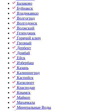
Балаково
Буйнакск
Владикавказ
Волгоград
Волгодонск
Волжский
Геленджик
Горячий ключ
Грозный
Дербент
Домбай
Ейск
Избербаш
Казань
Калининград
Каспийск
Кизилюрт
Краснодар
Крымск
Майкоп
Махачкала
Минеральные Воды