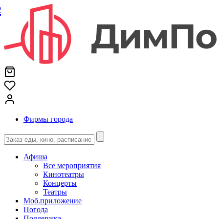
е
Фирмы города
Афиша
Все мероприятия
Кинотеатры
Концерты
Театры
Моб.приложение
Погода
Поддержка