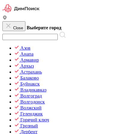
Выберите город
Close
Азов
Анапа
Армавир
Архыз
Астрахань
Балаково
Буйнакск
Владикавказ
Волгоград
Волгодонск
Волжский
Геленджик
Горячий ключ
Грозный
Дербент