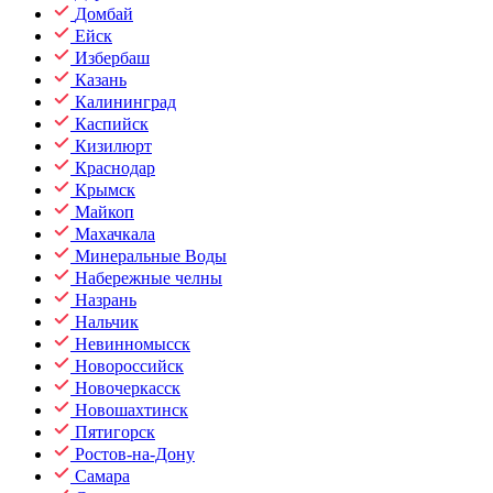
Домбай
Ейск
Избербаш
Казань
Калининград
Каспийск
Кизилюрт
Краснодар
Крымск
Майкоп
Махачкала
Минеральные Воды
Набережные челны
Назрань
Нальчик
Невинномысск
Новороссийск
Новочеркасск
Новошахтинск
Пятигорск
Ростов-на-Дону
Самара