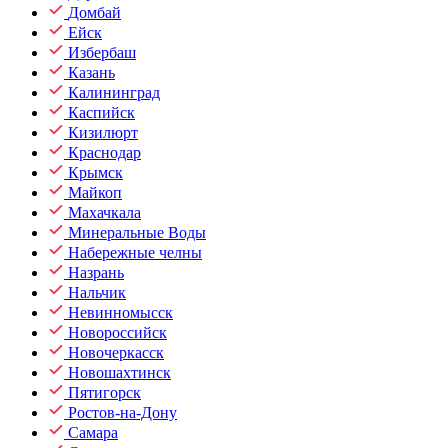
Домбай
Ейск
Избербаш
Казань
Калининград
Каспийск
Кизилюрт
Краснодар
Крымск
Майкоп
Махачкала
Минеральные Воды
Набережные челны
Назрань
Нальчик
Невинномысск
Новороссийск
Новочеркасск
Новошахтинск
Пятигорск
Ростов-на-Дону
Самара