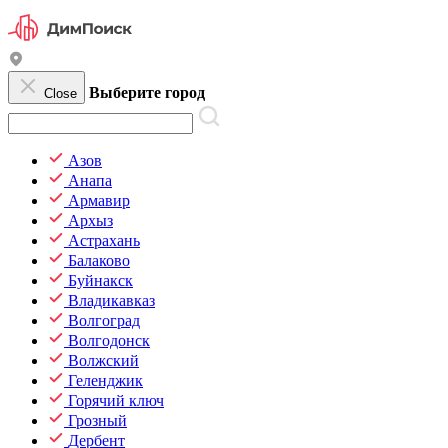
Выберите город
Close
Азов
Анапа
Армавир
Архыз
Астрахань
Балаково
Буйнакск
Владикавказ
Волгоград
Волгодонск
Волжский
Геленджик
Горячий ключ
Грозный
Дербент