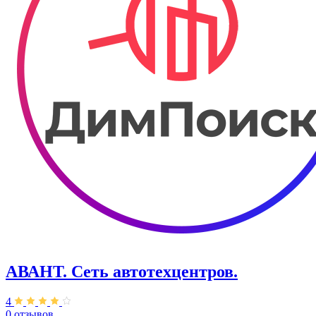
АВАНТ. ​Сеть автотехцентров.
4
0 отзывов