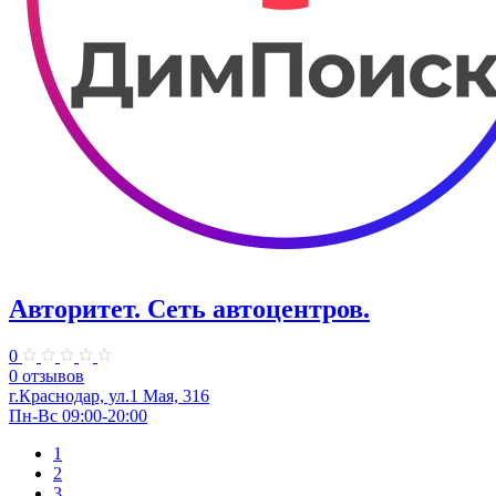
Авторитет. ​Сеть автоцентров.
0
0 отзывов
г.Краснодар, ул.​1 Мая, 316
Пн-Вс 09:00-20:00
1
2
3