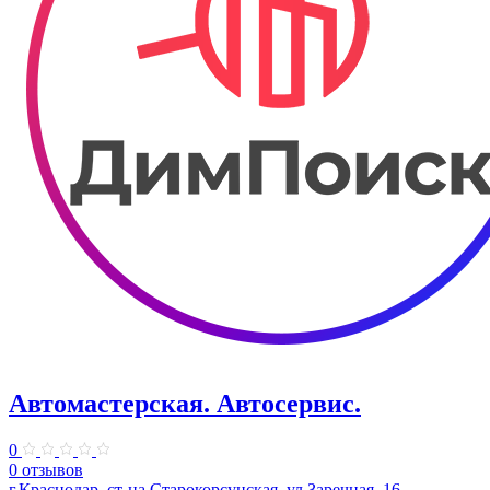
Автомастерская. Автосервис.
0
0 отзывов
г.Краснодар, ст-ца Старокорсунская, ул.Заречная, 16