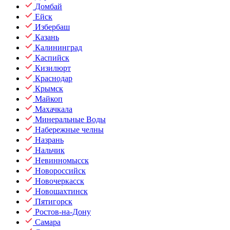
Домбай
Ейск
Избербаш
Казань
Калининград
Каспийск
Кизилюрт
Краснодар
Крымск
Майкоп
Махачкала
Минеральные Воды
Набережные челны
Назрань
Нальчик
Невинномысск
Новороссийск
Новочеркасск
Новошахтинск
Пятигорск
Ростов-на-Дону
Самара