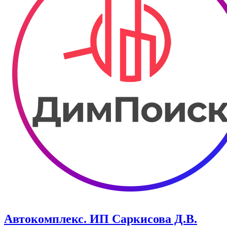
Автокомплекс. ИП Саркисова Д.В.