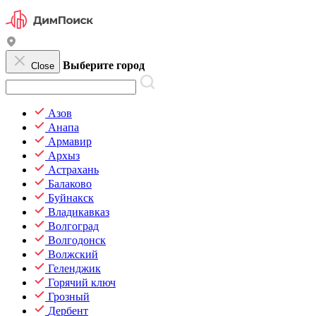
Выберите город
Close
Азов
Анапа
Армавир
Архыз
Астрахань
Балаково
Буйнакск
Владикавказ
Волгоград
Волгодонск
Волжский
Геленджик
Горячий ключ
Грозный
Дербент