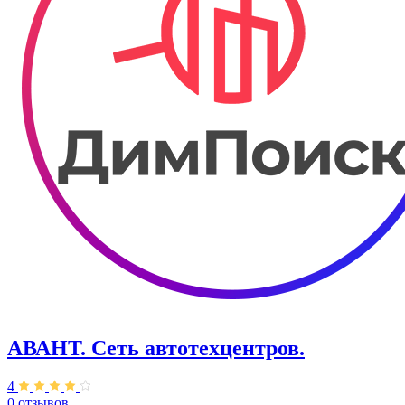
АВАНТ. ​Сеть автотехцентров.
4
0 отзывов