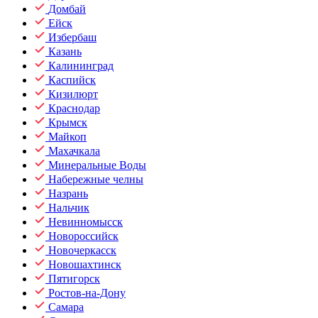
Домбай
Ейск
Избербаш
Казань
Калининград
Каспийск
Кизилюрт
Краснодар
Крымск
Майкоп
Махачкала
Минеральные Воды
Набережные челны
Назрань
Нальчик
Невинномысск
Новороссийск
Новочеркасск
Новошахтинск
Пятигорск
Ростов-на-Дону
Самара