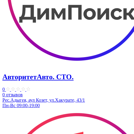
АвторитетАвто. СТО.
0
0 отзывов
Рес.Адыгея, аул Козет, ул.Хакурате, 43/1
Пн-Вс 09:00-19:00