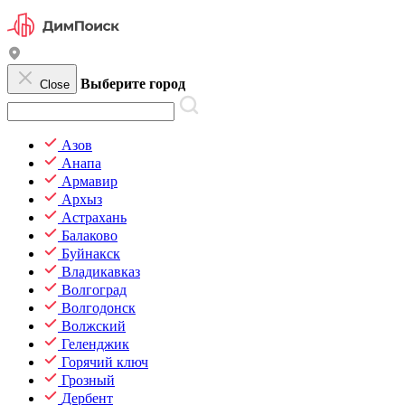
Выберите город
Close
Азов
Анапа
Армавир
Архыз
Астрахань
Балаково
Буйнакск
Владикавказ
Волгоград
Волгодонск
Волжский
Геленджик
Горячий ключ
Грозный
Дербент