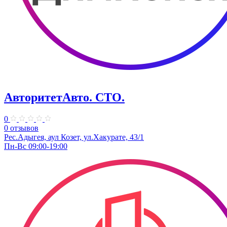
АвторитетАвто. СТО.
0
0 отзывов
Рес.Адыгея, аул Козет, ул.Хакурате, 43/1
Пн-Вс 09:00-19:00