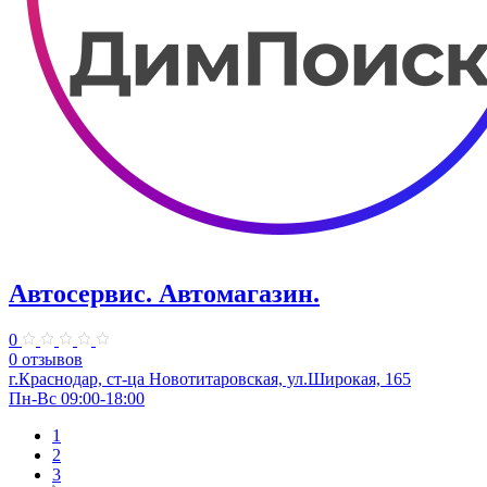
Автосервис. Автомагазин.
0
0 отзывов
г.Краснодар, ст-ца Новотитаровская, ул.Широкая, 165
Пн-Вс 09:00-18:00
1
2
3