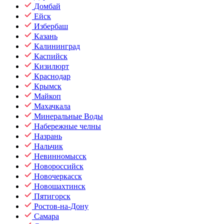
Домбай
Ейск
Избербаш
Казань
Калининград
Каспийск
Кизилюрт
Краснодар
Крымск
Майкоп
Махачкала
Минеральные Воды
Набережные челны
Назрань
Нальчик
Невинномысск
Новороссийск
Новочеркасск
Новошахтинск
Пятигорск
Ростов-на-Дону
Самара