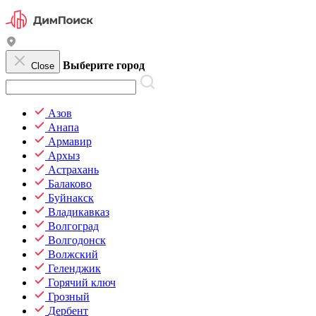
Выберите город
Close
Азов
Анапа
Армавир
Архыз
Астрахань
Балаково
Буйнакск
Владикавказ
Волгоград
Волгодонск
Волжский
Геленджик
Горячий ключ
Грозный
Дербент