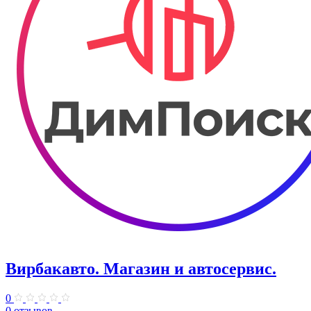
Вирбакавто. ​Магазин и автосервис.
0
0 отзывов