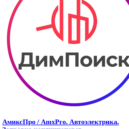
АмиксПро / AmxPro. Автоэлектрика.