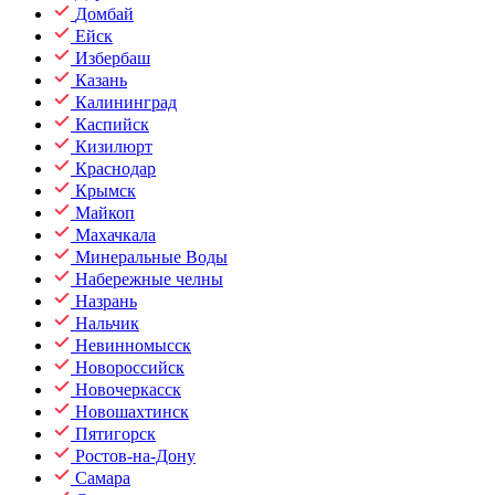
Домбай
Ейск
Избербаш
Казань
Калининград
Каспийск
Кизилюрт
Краснодар
Крымск
Майкоп
Махачкала
Минеральные Воды
Набережные челны
Назрань
Нальчик
Невинномысск
Новороссийск
Новочеркасск
Новошахтинск
Пятигорск
Ростов-на-Дону
Самара