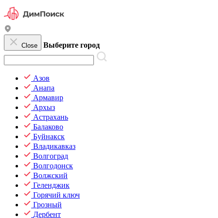
Выберите город
Close
Азов
Анапа
Армавир
Архыз
Астрахань
Балаково
Буйнакск
Владикавказ
Волгоград
Волгодонск
Волжский
Геленджик
Горячий ключ
Грозный
Дербент