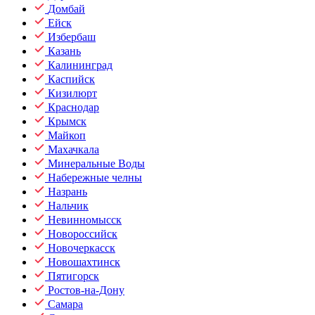
Домбай
Ейск
Избербаш
Казань
Калининград
Каспийск
Кизилюрт
Краснодар
Крымск
Майкоп
Махачкала
Минеральные Воды
Набережные челны
Назрань
Нальчик
Невинномысск
Новороссийск
Новочеркасск
Новошахтинск
Пятигорск
Ростов-на-Дону
Самара