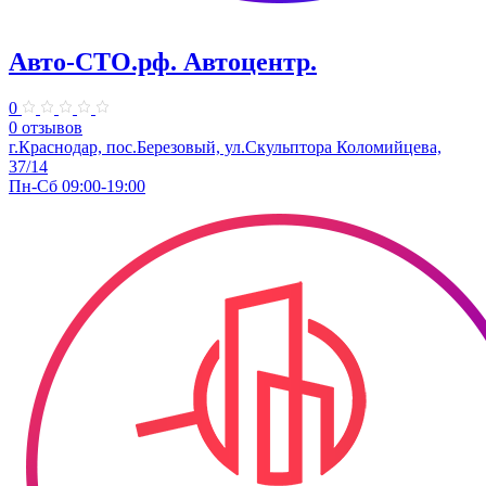
Авто-СТО.рф. Автоцентр.
0
0 отзывов
г.Краснодар, пос.Березовый, ул.Скульптора Коломийцева,
37/14
Пн-Сб 09:00-19:00