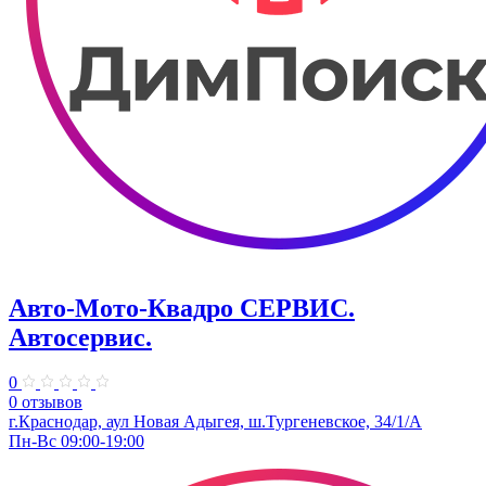
Авто-Мото-Квадро СЕРВИС.
Автосервис.
0
0 отзывов
г.Краснодар, аул Новая Адыгея, ш.Тургеневское, 34/1/А
Пн-Вс 09:00-19:00