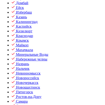
Домбай
Ейск
Избербаш
Казань
Калининград
Каспийск
Кизилюрт
Краснодар
Крымск
Майкоп
Махачкала
Минеральные Воды
Набережные челны
Назрань
Нальчик
Невинномысск
Новороссийск
Новочеркасск
Новошахтинск
Пятигорск
Ростов-на-Дону
Самара