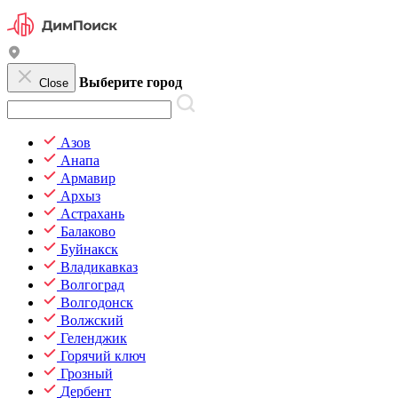
Выберите город
Close
Азов
Анапа
Армавир
Архыз
Астрахань
Балаково
Буйнакск
Владикавказ
Волгоград
Волгодонск
Волжский
Геленджик
Горячий ключ
Грозный
Дербент