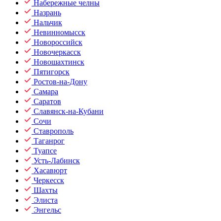
Набережные челны
Назрань
Нальчик
Невинномысск
Новороссийск
Новочеркасск
Новошахтинск
Пятигорск
Ростов-на-Дону
Самара
Саратов
Славянск-на-Кубани
Сочи
Ставрополь
Таганрог
Туапсе
Усть-Лабинск
Хасавюрт
Черкесск
Шахты
Элиста
Энгельс