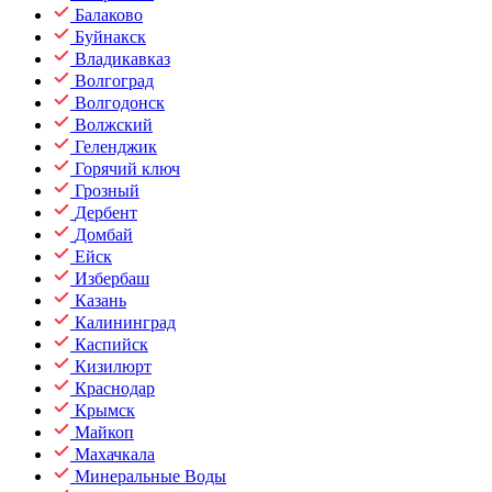
Балаково
Буйнакск
Владикавказ
Волгоград
Волгодонск
Волжский
Геленджик
Горячий ключ
Грозный
Дербент
Домбай
Ейск
Избербаш
Казань
Калининград
Каспийск
Кизилюрт
Краснодар
Крымск
Майкоп
Махачкала
Минеральные Воды