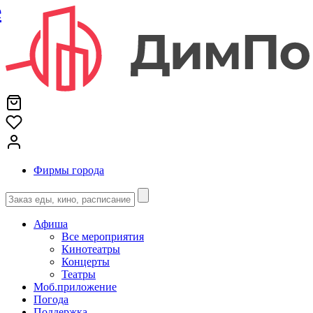
е
Фирмы города
Афиша
Все мероприятия
Кинотеатры
Концерты
Театры
Моб.приложение
Погода
Поддержка