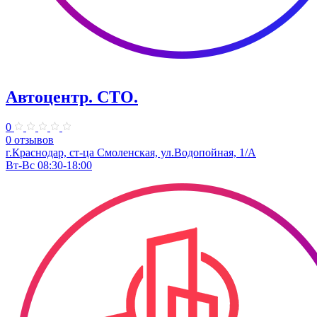
Автоцентр. СТО.
0
0 отзывов
г.Краснодар, ст-ца Смоленская, ул.Водопойная, 1/А
Вт-Вс 08:30-18:00