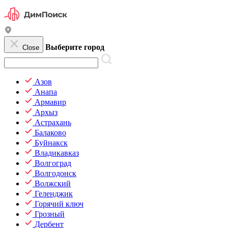
Выберите город
Close
Азов
Анапа
Армавир
Архыз
Астрахань
Балаково
Буйнакск
Владикавказ
Волгоград
Волгодонск
Волжский
Геленджик
Горячий ключ
Грозный
Дербент