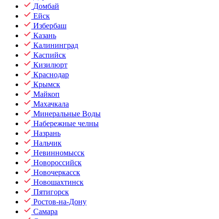
Домбай
Ейск
Избербаш
Казань
Калининград
Каспийск
Кизилюрт
Краснодар
Крымск
Майкоп
Махачкала
Минеральные Воды
Набережные челны
Назрань
Нальчик
Невинномысск
Новороссийск
Новочеркасск
Новошахтинск
Пятигорск
Ростов-на-Дону
Самара